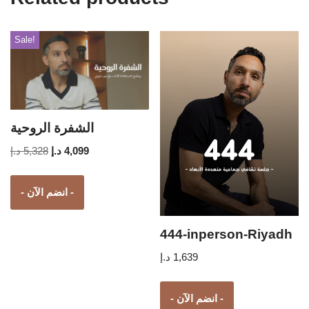
Sale!
الشفرة الروحية
د.إ
5,328
د.إ
4,099
- انضم الآن -
444-inperson-Riyadh
د.إ
1,639
- انضم الآن -