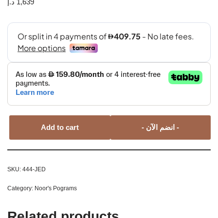
د.إ
1,639
Add to cart
- انضم الآن -
SKU:
444-JED
Category:
Noor's Pograms
Related products