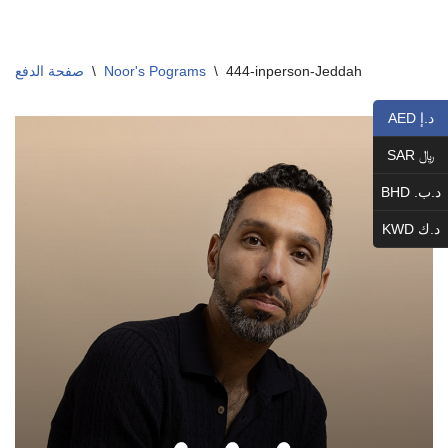
Skip
صفحة الدفع
\
Noor's Pograms
\
444-inperson-Jeddah
to
content
AED د.إ
SAR ﷼
BHD .د.ب
KWD د.ك